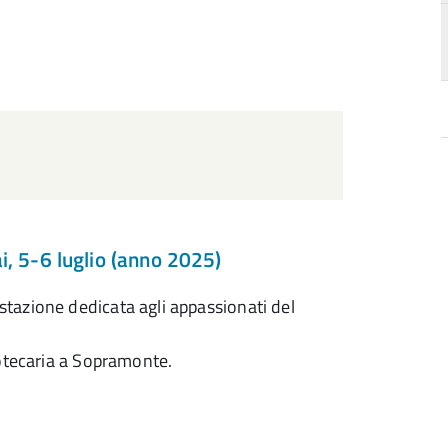
a
i, 5-6 luglio (anno 2025)
d
stazione dedicata agli appassionati del
liotecaria a Sopramonte.