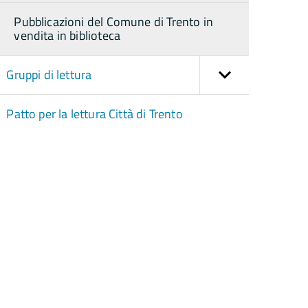
Pubblicazioni del Comune di Trento in
vendita in biblioteca
Gruppi di lettura
Patto per la lettura Città di Trento
torna
ll'inizio
el
contenuto