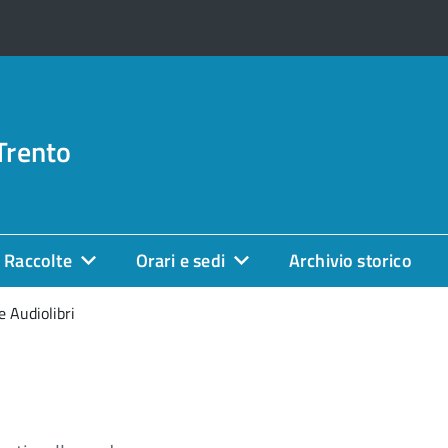
Trento
Raccolte
Orari e sedi
Archivio storico
 Audiolibri