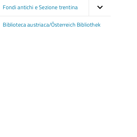
Fondi antichi e Sezione trentina
Biblioteca austriaca/Österreich Bibliothek
torna
ll'inizio
el
contenuto