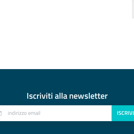
a
d
Iscriviti alla
newsletter
indirizzo email
ISCRIVI