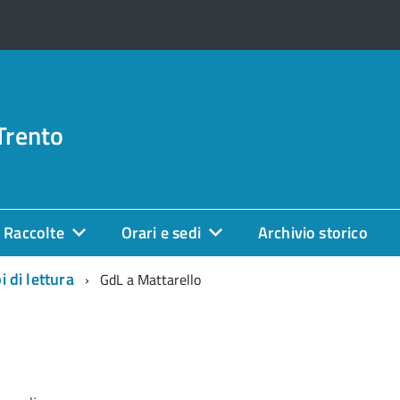
Trento
Raccolte
Orari e sedi
Archivio storico
 di lettura
GdL a Mattarello