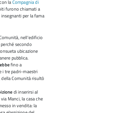
 con la
Compagnia di
uiti furono chiamati a
insegnanti per la fama
 Comunità, nell'edificio
ni, perché secondo
 consueta ubicazione
manere pubblica.
rebbe
fino a
 i tre padri-maestri
 della Comunità risultò
bizione
di inserirsi al
e via Manci, la casa che
messo in vendita: la
sa elargizione del