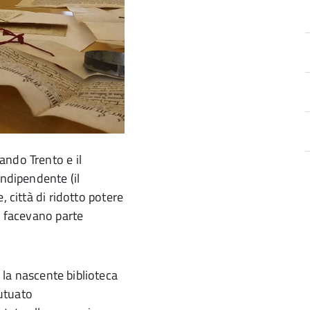
ando Trento e il
indipendente (il
, città di ridotto potere
e facevano parte
a
d
e la nascente biblioteca
mutuato