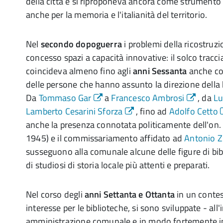
della città e si riproponeva ancora come strumento 
anche per la memoria e l'italianità del territorio.
Nel
secondo dopoguerra
i problemi della ricostru
concesso spazi a capacità innovative: il solco tracci
coincideva almeno fino agli
anni Sessanta
anche con
delle persone che hanno assunto la direzione della 
Da
Tommaso Gar
a
Francesco Ambrosi
, da
Lu
Lamberto Cesarini Sforza
, fino ad
Adolfo Cetto
anche la presenza connotata politicamente dell'on
1945) e il commissariamento affidato ad
Antonio Z
susseguono alla comunale alcune delle figure di bibl
di studiosi di storia locale più attenti e preparati.
Nel corso degli
anni Settanta e Ottanta
in un contes
interesse per le biblioteche, si sono sviluppate - all
amministrazione comunale e in modo fortemente i