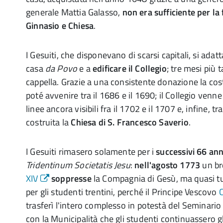
generale Mattia Galasso,
non era sufficiente per la 
Ginnasio e Chiesa
.
I Gesuiti, che disponevano di scarsi capitali, si ada
casa
da Povo
e a
edificare il Collegio
; tre mesi più 
cappella. Grazie a una consistente donazione la cos
poté avvenire tra il 1686 e il 1690; il Collegio venne
linee ancora visibili fra il 1702 e il 1707 e, infine, tr
costruita la
Chiesa di S. Francesco Saverio
.
I Gesuiti rimasero solamente per i
successivi 66 ann
Tridentinum Societatis Jesu
:
nell'agosto 1773
un br
XIV
soppresse
la Compagnia di Gesù, ma quasi t
per gli studenti trentini, perché il Principe Vescovo
C
trasferì l'intero complesso in potestà del Seminari
con la Municipalità che gli studenti continuassero gl