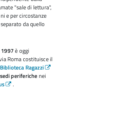
mate "sale di lettura",
oni e per circostanze
, separato da quello
l 1997
è oggi
 via Roma costituisce il
Biblioteca Ragazzi
 sedi periferiche
nei
us
.