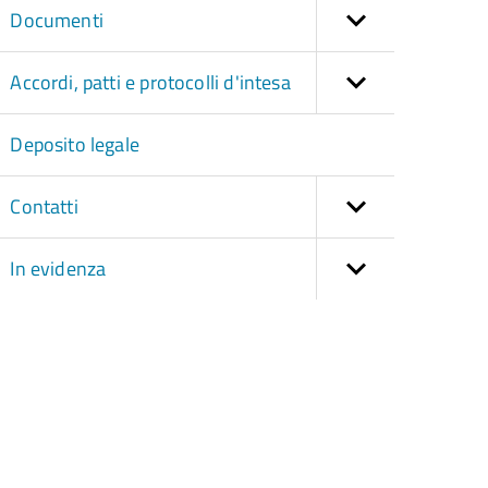
Documenti
Accordi, patti e protocolli d'intesa
Deposito legale
Contatti
In evidenza
torna
ll'inizio
el
contenuto