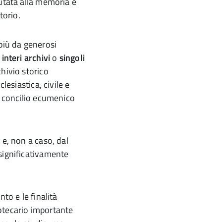
putata alla memoria e
torio.
o più da generosi
o
interi archivi
o
singoli
chivio storico
clesiastica, civile e
l concilio ecumenico
 e, non a caso, dal
significativamente
to e le finalità
liotecario importante