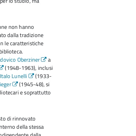
per lo studio, ma
zione non hanno
ato dalla tradizione
 le caratteristiche
biblioteca.
dovico Oberziner
a
(1948-1963), inclusi
.
Italo Lunelli
(1933-
ieger
(1945-48), si
iotecari e soprattutto
to di rinnovato
'interno della stessa
ndipendente dalla