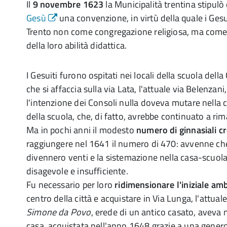
Il
9 novembre 1623
la Municipalità trentina stipulò
Gesù
una convenzione, in virtù della quale i Ges
Trento non come congregazione religiosa, ma come 
della loro abilità didattica.
I Gesuiti furono ospitati nei locali della scuola della
che si affaccia sulla via Lata, l'attuale via Belenza
l'intenzione dei Consoli nulla doveva mutare nella
della scuola, che, di fatto, avrebbe continuato a ri
Ma in pochi anni il modesto
numero di ginnasiali c
raggiungere nel 1641 il numero di 470: avvenne che
divennero venti e la sistemazione nella casa-scuola
disagevole e insufficiente.
Fu necessario per loro
ridimensionare l'iniziale am
centro della città e acquistare in Via Lunga, l'attual
Simone da Povo
, erede di un antico casato, aveva 
casa, acquistata nell'anno 1648 grazie a una genero