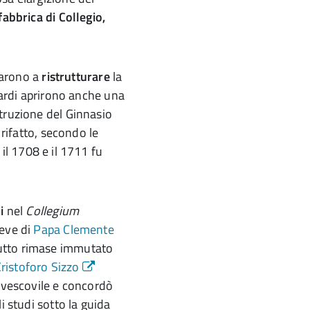
fabbrica di Collegio,
ttarono a
ristrutturare
la
tardi aprirono anche una
truzione del Ginnasio
 rifatto, secondo le
a il 1708 e il 1711 fu
i
nel
Collegium
eve di
Papa Clemente
utto rimase immutato
ristoforo Sizzo
o vescovile e concordò
i studi sotto la guida