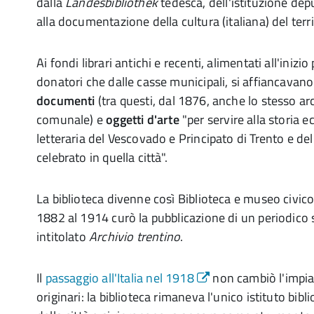
dalla
Landesbibliothek
tedesca, dell'istituzione de
alla documentazione della cultura (italiana) del terri
Ai fondi librari antichi e recenti, alimentati all'inizi
donatori che dalle casse municipali, si affiancavan
documenti
(tra questi, dal 1876, anche lo stesso ar
comunale) e
oggetti d'arte
"per servire alla storia ec
letteraria del Vescovado e Principato di Trento e de
celebrato in quella città".
La biblioteca divenne così Biblioteca e museo civico
1882 al 1914 curò la pubblicazione di un periodico 
intitolato
Archivio trentino
.
Il
passaggio all'Italia nel 1918
non cambiò l'impian
originari: la biblioteca rimaneva l'unico istituto bib