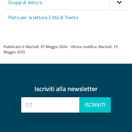
Gruppi di lettura
Patto per la lettura Città di Trento
torna
all'inizio
Pubblicato il: Martedì, 07 Maggio 2024 - Ultima modifica: Martedì, 13
del
Maggio 2025
contenuto
Iscriviti alla
newsletter
ISCRIVITI