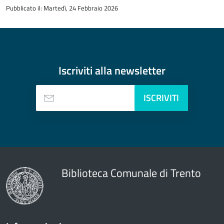
all'inizio
Pubblicato il: Martedì, 24 Febbraio 2026
del
contenuto
Iscriviti alla
newsletter
ISCRIVITI
Biblioteca Comunale di Trento