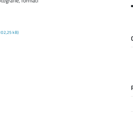
otografie, formati
 102,25 kB)