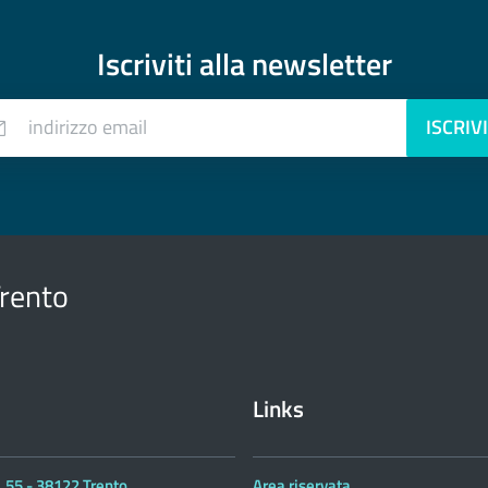
Iscriviti alla
newsletter
indirizzo email
ISCRIVI
Trento
Links
 55 - 38122 Trento
Area riservata