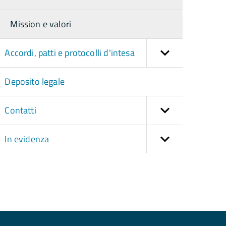
Mission e valori
Accordi, patti e protocolli d'intesa
Deposito legale
Contatti
In evidenza
torna
ll'inizio
el
contenuto