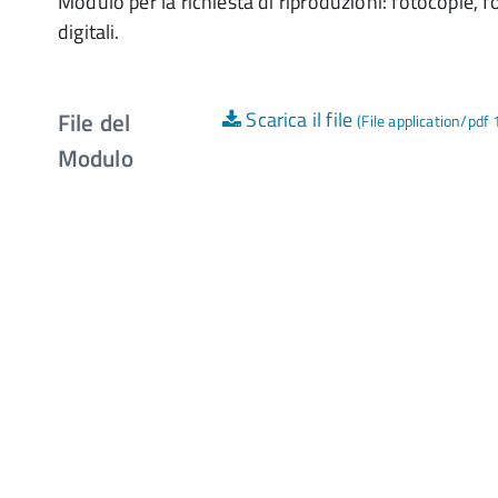
Modulo per la richiesta di riproduzioni: fotocopie, f
digitali.
File del
Scarica il file
(File application/pdf
Modulo