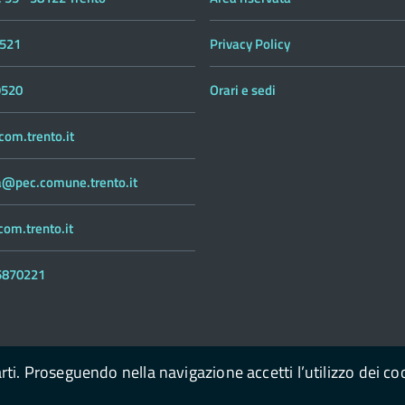
521
Privacy Policy
9520
Orari e sedi
om.trento.it
ca@pec.comune.trento.it
om.trento.it
55870221
arti. Proseguendo nella navigazione accetti l’utilizzo dei co
con il supporto di
a
OpenContent Scarl