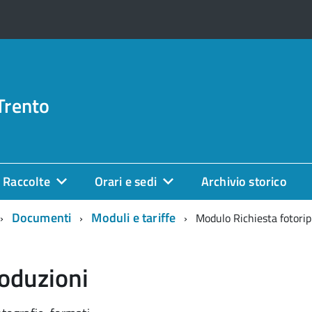
Trento
Raccolte
Orari e sedi
Archivio storico
Documenti
Moduli e tariffe
Modulo Richiesta fotorip
roduzioni