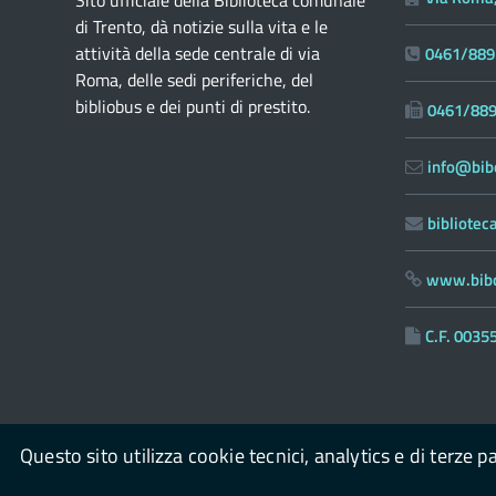
di Trento, dà notizie sulla vita e le
attività della sede centrale di via
0461/889
Roma, delle sedi periferiche, del
bibliobus e dei punti di prestito.
0461/88
info@bibc
bibliote
www.bibc
C.F. 003
Questo sito utilizza cookie tecnici, analytics e di terze p
© 2026
Biblioteca Comunale di Trento
powered by
OpenP