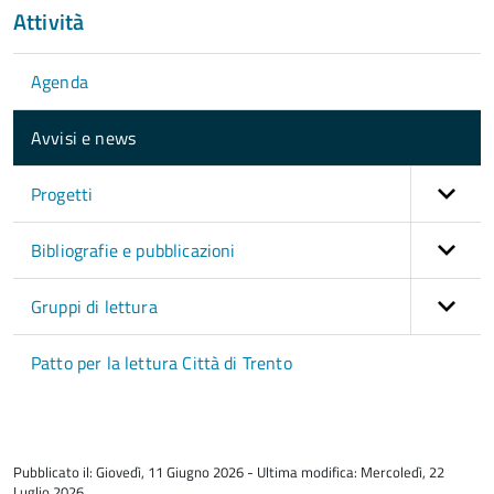
Attività
Agenda
Avvisi e news
Progetti
Bibliografie e pubblicazioni
Gruppi di lettura
Patto per la lettura Città di Trento
torna
all'inizio
Pubblicato il: Giovedì, 11 Giugno 2026 - Ultima modifica: Mercoledì, 22
del
Luglio 2026