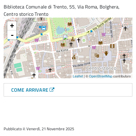
Biblioteca Comunale di Trento, 55, Via Roma, Bolghera,
Centro storico Trento
+
-
Leaflet
| ©
OpenStreetMap
contributors
COME ARRIVARE
torna
all'inizio
Pubblicato il: Venerdì, 21 Novembre 2025
del
contenuto