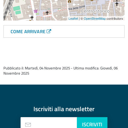
Leaflet
| ©
OpenStreetMap
contributors
COME ARRIVARE
torna
all'inizio
Pubblicato il: Martedì, 04 Novembre 2025 - Ultima modifica: Giovedì, 06
del
Novembre 2025
contenuto
Iscriviti alla
newsletter
ISCRIVITI