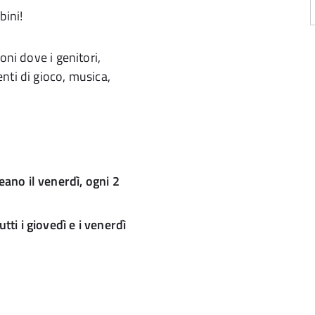
bini!
oni dove i genitori,
nti di gioco, musica,
a
d
Meano
il venerdì, ogni 2
tti i giovedì e i venerdì