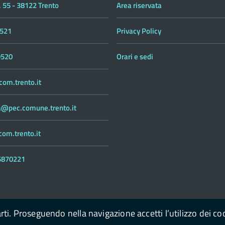
 55 - 38122 Trento
Area riservata
521
Privacy Policy
9520
Orari e sedi
om.trento.it
ca@pec.comune.trento.it
om.trento.it
55870221
arti. Proseguendo nella navigazione accetti l’utilizzo dei co