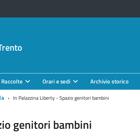
Trento
Raccolte
Orari e sedi
Archivio storico
da
In Palazzina Liberty - Spazio genitori bambini
zio genitori bambini