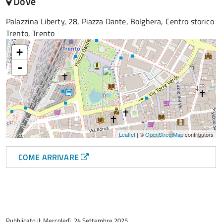
Dove
Palazzina Liberty, 28, Piazza Dante, Bolghera, Centro storico
Trento, Trento
+
-
Leaflet
| ©
OpenStreetMap
contributors
COME ARRIVARE
torna
all'inizio
Pubblicato il: Mercoledì, 24 Settembre 2025