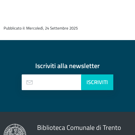
torna
all'inizio
Pubblicato il: Mercoledì, 24 Settembre 2025
del
contenuto
Iscriviti alla
newsletter
ISCRIVITI
Biblioteca Comunale di Trento