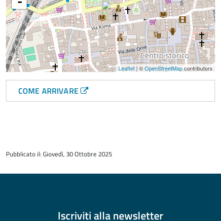
-
Leaflet
| ©
OpenStreetMap
contributors
COME ARRIVARE
torna
all'inizio
Pubblicato il: Giovedì, 30 Ottobre 2025
del
contenuto
Iscriviti alla
newsletter