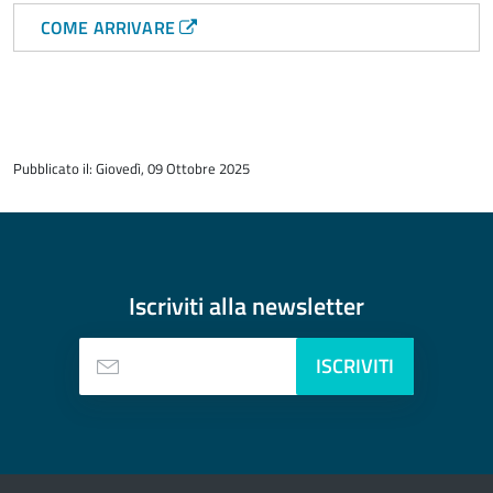
COME ARRIVARE
torna
all'inizio
Pubblicato il: Giovedì, 09 Ottobre 2025
del
contenuto
Iscriviti alla
newsletter
ISCRIVITI