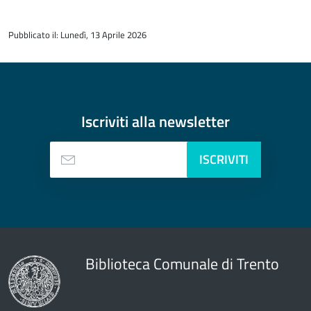
torna
all'inizio
Pubblicato il: Lunedì, 13 Aprile 2026
del
contenuto
Iscriviti alla
newsletter
ISCRIVITI
Biblioteca Comunale di Trento