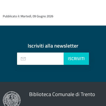
torna
all'inizio
Pubblicato il: Martedì, 09 Giugno 2026
del
contenuto
Iscriviti alla
newsletter
ISCRIVITI
Biblioteca Comunale di Trento