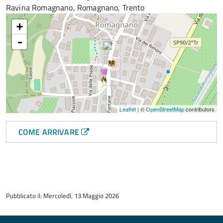
Ravina Romagnano, Romagnano, Trento
+
-
Leaflet
| ©
OpenStreetMap
contributors
COME ARRIVARE
torna
all'inizio
Pubblicato il: Mercoledì, 13 Maggio 2026
del
contenuto