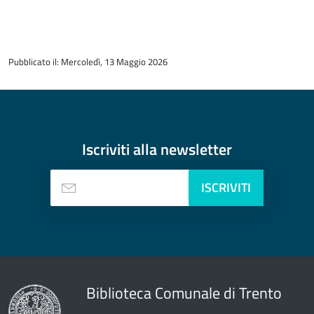
torna
all'inizio
Pubblicato il: Mercoledì, 13 Maggio 2026
del
contenuto
Iscriviti alla
newsletter
ISCRIVITI
Biblioteca Comunale di Trento