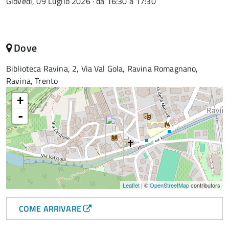
Giovedì, 09 Luglio 2026 · da 16:30 a 17:30
Dove
Biblioteca Ravina, 2, Via Val Gola, Ravina Romagnano,
Ravina, Trento
+
-
Leaflet
| ©
OpenStreetMap
contributors
COME ARRIVARE