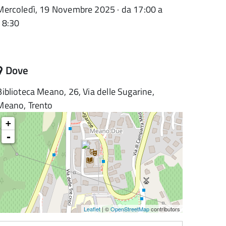
Mercoledì, 19 Novembre 2025 · da 17:00 a
18:30
Dove
Biblioteca Meano, 26, Via delle Sugarine,
Meano, Trento
+
-
Leaflet
| ©
OpenStreetMap
contributors