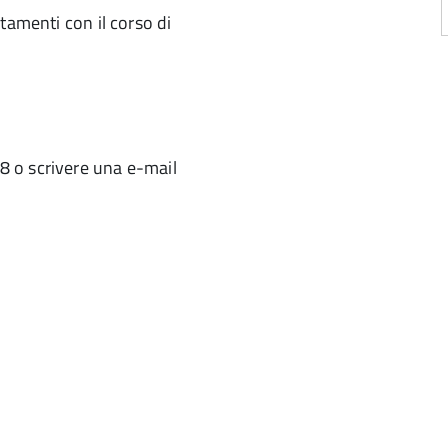
tamenti con il corso di
a
d
 o scrivere una e-mail