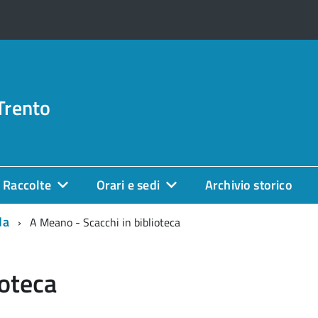
Trento
Raccolte
Orari e sedi
Archivio storico
da
A Meano - Scacchi in biblioteca
ioteca