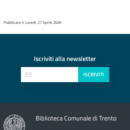
torna
all'inizio
Pubblicato il: Lunedì, 27 Aprile 2026
del
contenuto
Iscriviti alla
newsletter
ISCRIVITI
Biblioteca Comunale di Trento