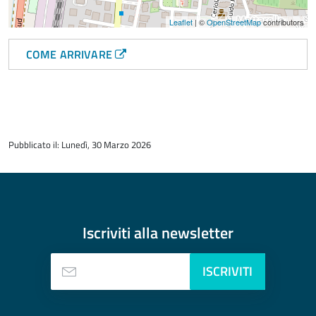
Leaflet
| ©
OpenStreetMap
contributors
COME ARRIVARE
torna
all'inizio
Pubblicato il: Lunedì, 30 Marzo 2026
del
contenuto
Iscriviti alla
newsletter
ISCRIVITI