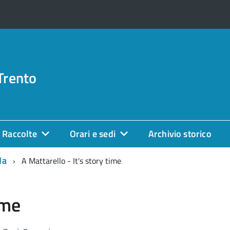
Trento
Raccolte
Orari e sedi
Archivio storico
da
A Mattarello - It's story time
ime