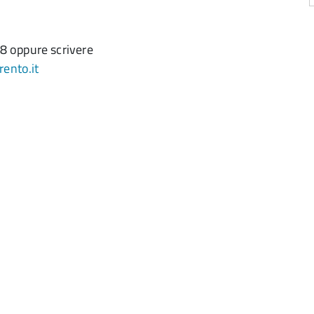
8 oppure scrivere
ento.it
a
d