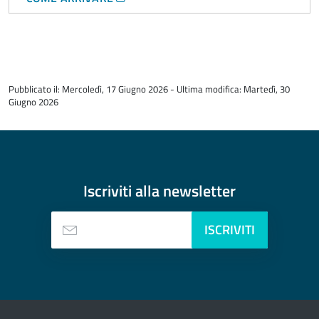
torna
all'inizio
Pubblicato il: Mercoledì, 17 Giugno 2026 - Ultima modifica: Martedì, 30
del
Giugno 2026
contenuto
Iscriviti alla
newsletter
ISCRIVITI